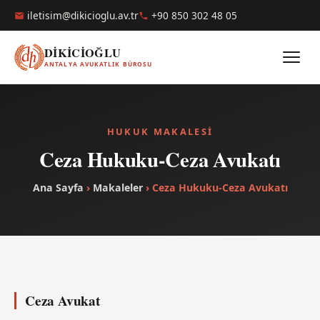
iletisim@dikicioglu.av.tr
+90 850 302 48 05
DİKİCİOĞLU
ANTALYA AVUKATLIK BÜROSU
HUKUK MAKALESI
Ceza Hukuku-Ceza Avukatı
Ana Sayfa
›
Makaleler
› Ceza Hukuku-Ceza Avukatı
Ceza Avukat