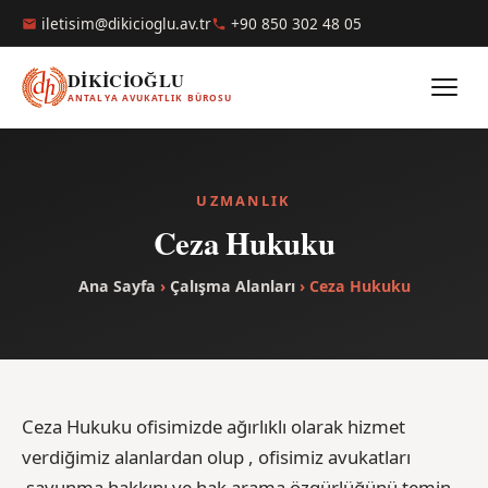
iletisim@dikicioglu.av.tr
+90 850 302 48 05
DİKİCİOĞLU
ANTALYA AVUKATLIK BÜROSU
UZMANLIK
Ceza Hukuku
Ana Sayfa
›
Çalışma Alanları
› Ceza Hukuku
Ceza Hukuku ofisimizde ağırlıklı olarak hizmet
verdiğimiz alanlardan olup , ofisimiz avukatları
savunma hakkını ve hak arama özgürlüğünü temin