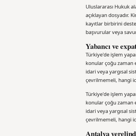
Uluslararası Hukuk al
açıklayan dosyadır. Ki
kayıtlar birbirini des
başvurular veya savun
Yabancı ve expat
Türkiye'de işlem yapan
konular çoğu zaman es
idari veya yargısal s
çevrilmemeli, hangi idd
Türkiye'de işlem yapan
konular çoğu zaman es
idari veya yargısal s
çevrilmemeli, hangi idd
Antalya yerelind