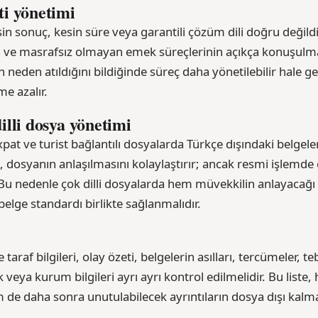
ti yönetimi
n sonuç, kesin süre veya garantili çözüm dili doğru değildir.
erin ve masrafsız olmayan emek süreçlerinin açıkça konuşulma
neden atıldığını bildiğinde süreç daha yönetilebilir hale ge
e azalır.
illi dosya yönetimi
pat ve turist bağlantılı dosyalarda Türkçe dışındaki belgeler 
, dosyanın anlaşılmasını kolaylaştırır; ancak resmi işlemd
 Bu nedenle çok dilli dosyalarda hem müvekkilin anlayacağı
elge standardı birlikte sağlanmalıdır.
araf bilgileri, olay özeti, belgelerin asılları, tercümeler, t
ık veya kurum bilgileri ayrı ayrı kontrol edilmelidir. Bu list
de daha sonra unutulabilecek ayrıntıların dosya dışı kalma