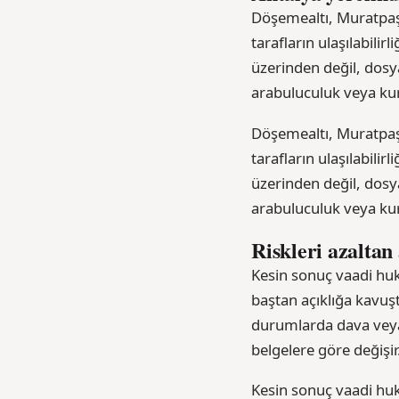
Döşemealtı, Muratpaş
tarafların ulaşılabili
üzerinden değil, dosy
arabuluculuk veya kur
Döşemealtı, Muratpaş
tarafların ulaşılabili
üzerinden değil, dosy
arabuluculuk veya kur
Riskleri azaltan
Kesin sonuç vaadi huku
baştan açıklığa kavu
durumlarda dava veya 
belgelere göre değişir
Kesin sonuç vaadi huku