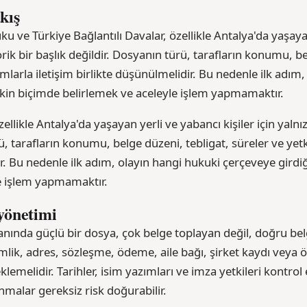
kış
ku ve Türkiye Bağlantılı Davalar, özellikle Antalya'da yaşaya
eorik bir başlık değildir. Dosyanın türü, tarafların konumu, b
umlarla iletişim birlikte düşünülmelidir. Bu nedenle ilk adım
akin biçimde belirlemek ve aceleyle işlem yapmamaktır.
llikle Antalya'da yaşayan yerli ve yabancı kişiler için yalnız
ü, tarafların konumu, belge düzeni, tebligat, süreler ve yetk
r. Bu nedenle ilk adım, olayın hangi hukuki çerçeveye girdi
e işlem yapmamaktır.
yönetimi
anında güçlü bir dosya, çok belge toplayan değil, doğru bel
mlik, adres, sözleşme, ödeme, aile bağı, şirket kaydı veya ö
teklemelidir. Tarihler, isim yazımları ve imza yetkileri kontro
malar gereksiz risk doğurabilir.