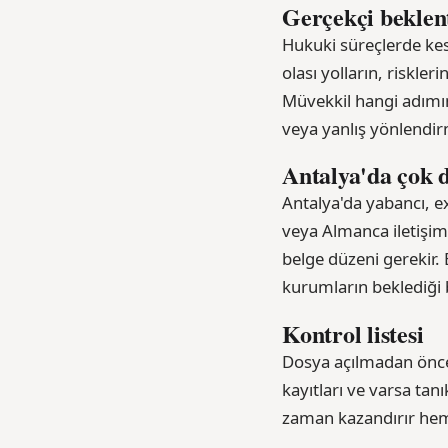
Gerçekçi beklen
Hukuki süreçlerde kesi
olası yolların, riskl
Müvekkil hangi adımın 
veya yanlış yönlendirm
Antalya'da çok d
Antalya'da yabancı, ex
veya Almanca iletişim
belge düzeni gerekir.
kurumların beklediği b
Kontrol listesi
Dosya açılmadan önce t
kayıtları ve varsa tan
zaman kazandırır hem 