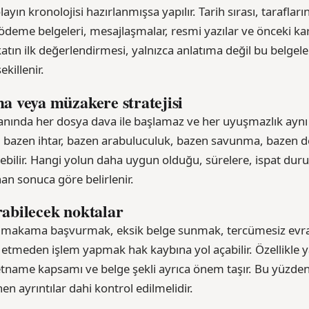
ayın kronolojisi hazırlanmışsa yapılır. Tarih sırası, tarafların
, ödeme belgeleri, mesajlaşmalar, resmi yazılar ve önceki kara
tın ilk değerlendirmesi, yalnızca anlatıma değil bu belgeleri
killenir.
a veya müzakere stratejisi
lanında her dosya dava ile başlamaz ve her uyuşmazlık ayn
 bazen ihtar, bazen arabuluculuk, bazen savunma, bazen 
kebilir. Hangi yolun daha uygun olduğu, sürelere, ispat dur
n sonuca göre belirlenir.
abilecek noktalar
ş makama başvurmak, eksik belge sunmak, tercümesiz evr
l etmeden işlem yapmak hak kaybına yol açabilir. Özellikle
letname kapsamı ve belge şekli ayrıca önem taşır. Bu yüzd
n ayrıntılar dahi kontrol edilmelidir.