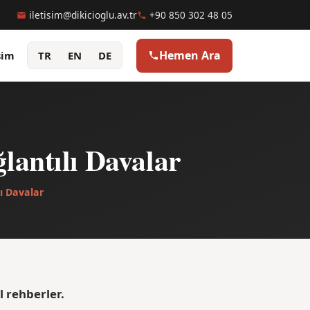
iletisim@dikicioglu.av.tr
+90 850 302 48 05
Hemen Ara
şim
TR
EN
DE
lantılı Davalar
ı Davalar
l rehberler.