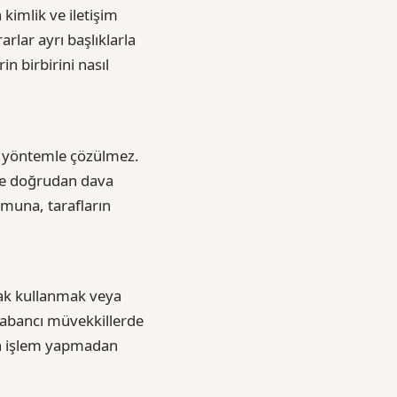
 kimlik ve iletişim
rlar ayrı başlıklarla
n birbirini nasıl
ı yöntemle çözülmez.
de doğrudan dava
umuna, tarafların
ak kullanmak veya
 yabancı müvekkillerde
en işlem yapmadan