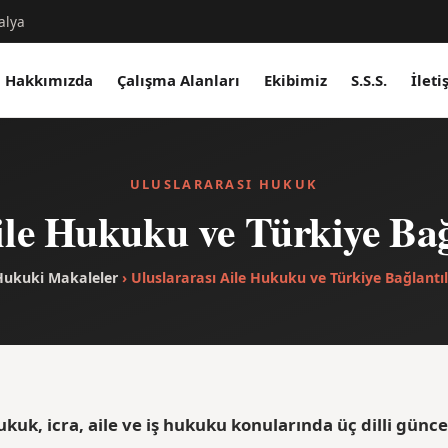
alya
Hakkımızda
Çalışma Alanları
Ekibimiz
S.S.S.
İleti
ULUSLARARASI HUKUK
ile Hukuku ve Türkiye Bağ
Hukuki Makaleler
› Uluslararası Aile Hukuku ve Türkiye Bağlantıl
ukuk, icra, aile ve iş hukuku konularında üç dilli günce