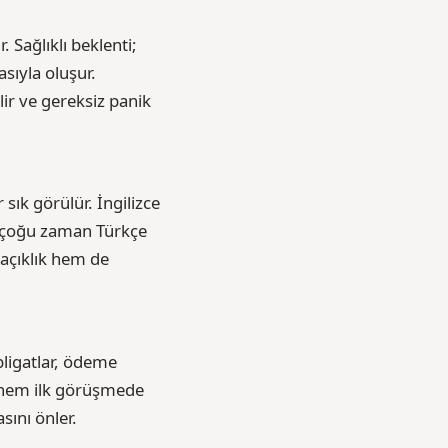
 Sağlıklı beklenti;
sıyla oluşur.
lir ve gereksiz panik
sık görülür. İngilizce
e çoğu zaman Türkçe
 açıklık hem de
ebligatlar, ödeme
e, hem ilk görüşmede
sını önler.