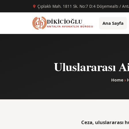
Çıplaklı Mah. 1811 Sk. No:7 D:4 Döşemealtı / Ant
DİKİCİOĞLU
Ana Sayfa
ANTALYA AVUKATLIK BÜROSU
Uluslararası A
Home
›
Ceza, uluslararası h