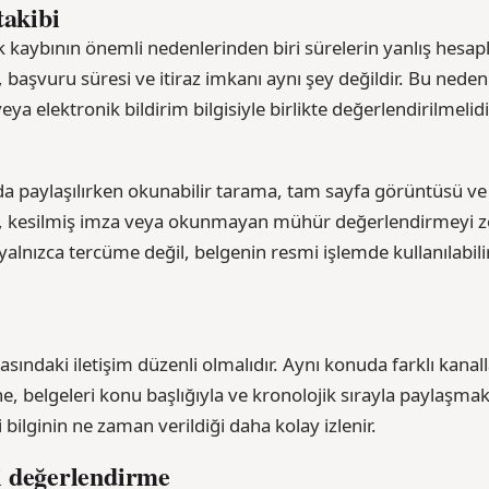
takibi
 kaybının önemli nedenlerinden biri sürelerin yanlış hesapl
, başvuru süresi ve itiraz imkanı aynı şey değildir. Bu nede
eya elektronik bildirim bilgisiyle birlikte değerlendirilmelidi
mda paylaşılırken okunabilir tarama, tam sayfa görüntüsü v
a, kesilmiş imza veya okunmayan mühür değerlendirmeyi zor
 yalnızca tercüme değil, belgenin resmi işlemde kullanılabilir
asındaki iletişim düzenli olmalıdır. Aynı konuda farklı kana
, belgeleri konu başlığıyla ve kronolojik sırayla paylaşmak 
bilginin ne zaman verildiği daha kolay izlenir.
i değerlendirme