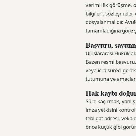
verimli ilk görüşme, ol
bilgileri, sözleşmeler
dosyalanmalıdır. Avuka
tamamladığına göre şe
Başvuru, savunm
Uluslararası Hukuk a
Bazen resmi başvuru,
veya icra süreci gere
tutumuna ve amaçlana
Hak kaybı doğur
Süre kaçırmak, yanlı
imza yetkisini kontro
tebligat adresi, veka
önce küçük gibi görüne