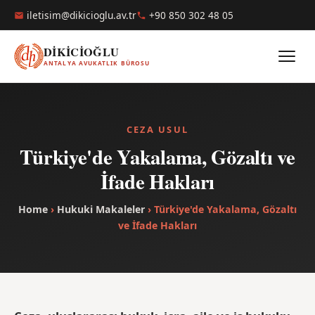
iletisim@dikicioglu.av.tr
+90 850 302 48 05
DİKİCİOĞLU
ANTALYA AVUKATLIK BÜROSU
CEZA USUL
Türkiye'de Yakalama, Gözaltı ve
İfade Hakları
Home
›
Hukuki Makaleler
› Türkiye'de Yakalama, Gözaltı
ve İfade Hakları