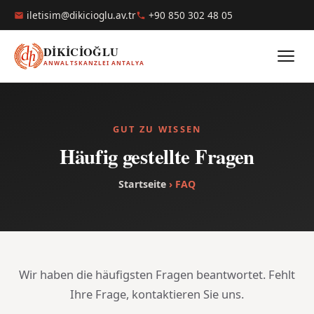
iletisim@dikicioglu.av.tr
+90 850 302 48 05
DİKİCİOĞLU
ANWALTSKANZLEI ANTALYA
GUT ZU WISSEN
Häufig gestellte Fragen
Startseite
› FAQ
Wir haben die häufigsten Fragen beantwortet. Fehlt
Ihre Frage, kontaktieren Sie uns.